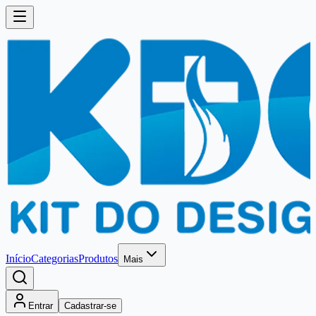
Início
Categorias
Produtos
Mais
Entrar
Cadastrar-se