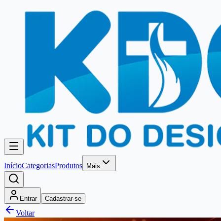
Início
Categorias
Produtos
Mais
Entrar
Cadastrar-se
Voltar