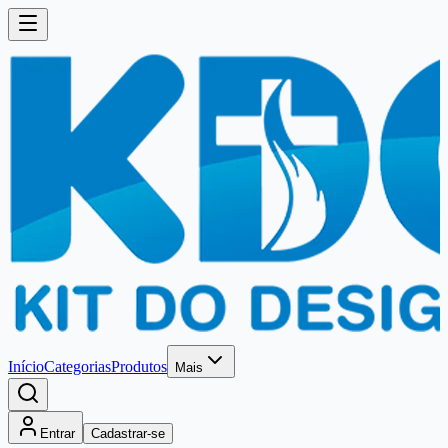
Início
Categorias
Produtos
Mais
Entrar
Cadastrar-se