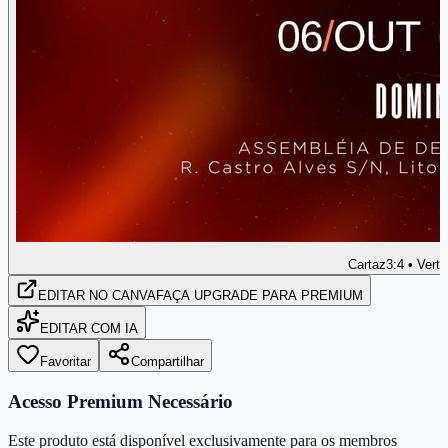
Cartaz
3:4 • Verti
EDITAR
NO CANVA
FAÇA UPGRADE PARA PREMIUM
EDITAR COM IA
Favoritar
Compartilhar
Acesso Premium Necessário
Este produto está disponível exclusivamente para os membros