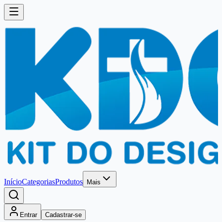
Início
Categorias
Produtos
Mais
Entrar
Cadastrar-se