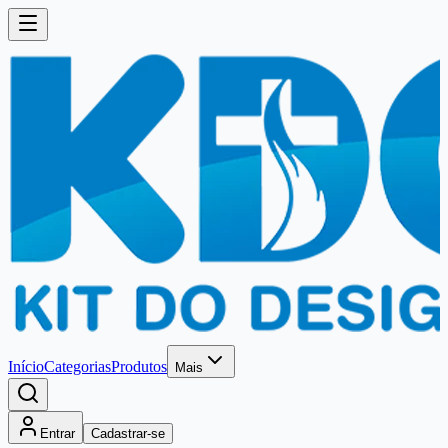
Início
Categorias
Produtos
Mais
Entrar
Cadastrar-se