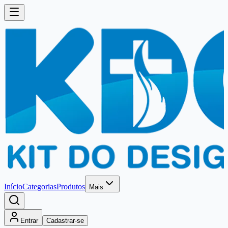
Início
Categorias
Produtos
Mais
Entrar
Cadastrar-se