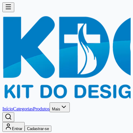
Início
Categorias
Produtos
Mais
Entrar
Cadastrar-se