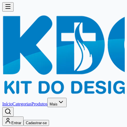
Início
Categorias
Produtos
Mais
Entrar
Cadastrar-se