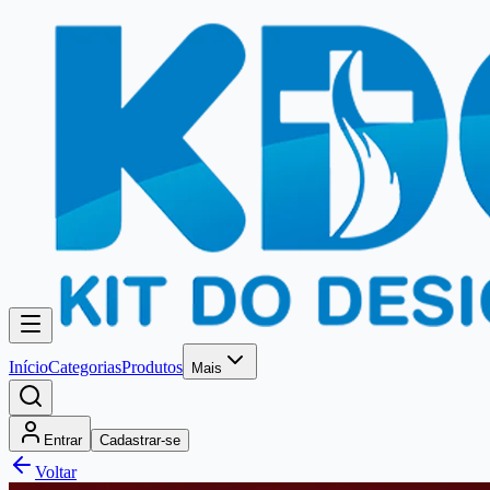
Início
Categorias
Produtos
Mais
Entrar
Cadastrar-se
Voltar