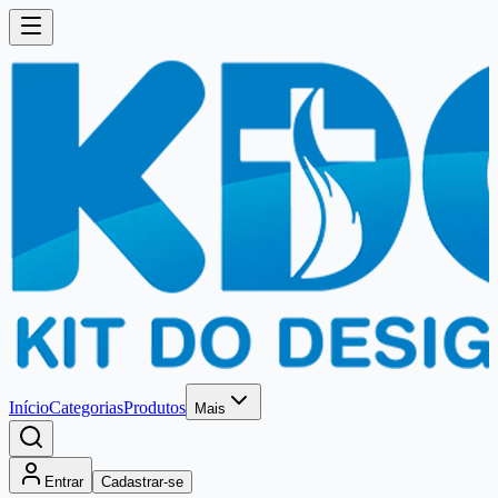
Início
Categorias
Produtos
Mais
Entrar
Cadastrar-se