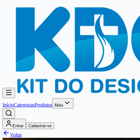
Início
Categorias
Produtos
Mais
Entrar
Cadastrar-se
Voltar