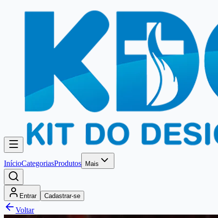
Início
Categorias
Produtos
Mais
Entrar
Cadastrar-se
Voltar