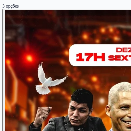
3
opções