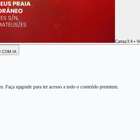
Cartaz
3:4 • V
R COM IA
m. Faça upgrade para ter acesso a todo o conteúdo premium.