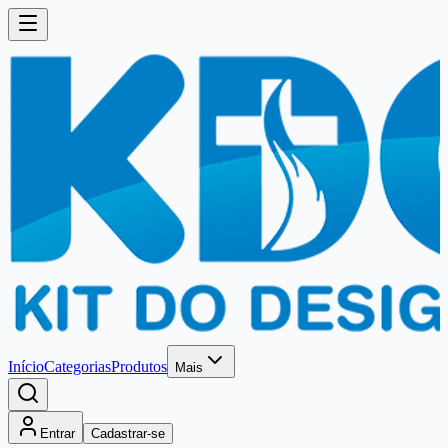
Início
Categorias
Produtos
Mais
Entrar
Cadastrar-se