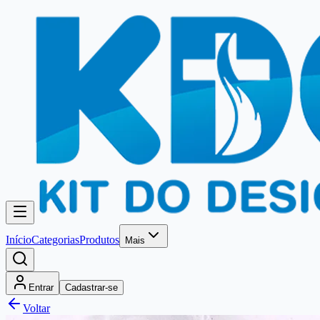
Início
Categorias
Produtos
Mais
Entrar
Cadastrar-se
Voltar