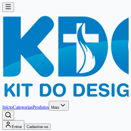
Início
Categorias
Produtos
Mais
Entrar
Cadastrar-se