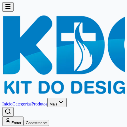
Início
Categorias
Produtos
Mais
Entrar
Cadastrar-se