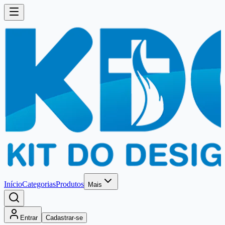
Início
Categorias
Produtos
Mais
Entrar
Cadastrar-se