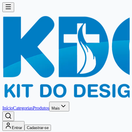
Início
Categorias
Produtos
Mais
Entrar
Cadastrar-se