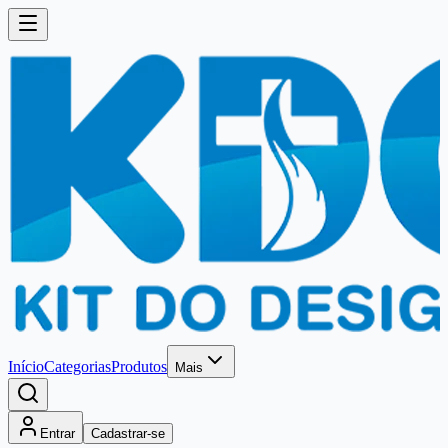
Início
Categorias
Produtos
Mais
Entrar
Cadastrar-se