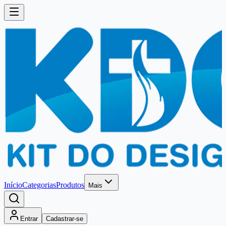
Início
Categorias
Produtos
Mais
Entrar
Cadastrar-se