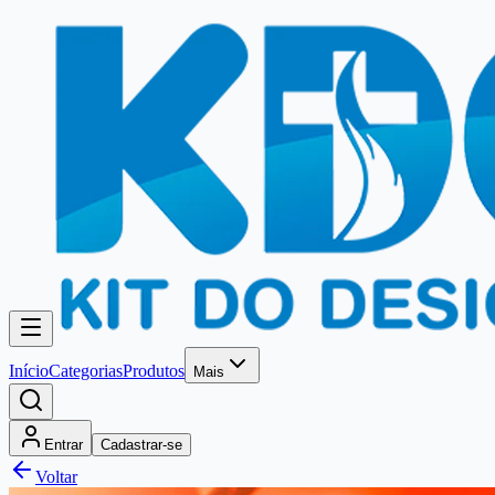
Início
Categorias
Produtos
Mais
Entrar
Cadastrar-se
Voltar