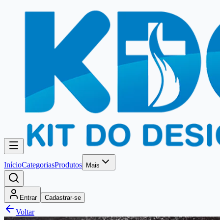
Início
Categorias
Produtos
Mais
Entrar
Cadastrar-se
Voltar