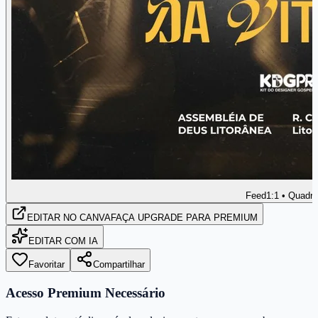
Feed
1:1 • Quadr
EDITAR
NO CANVA
FAÇA UPGRADE PARA PREMIUM
EDITAR COM IA
Favoritar
Compartilhar
Acesso Premium Necessário