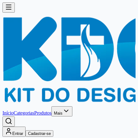
Início
Categorias
Produtos
Mais
Entrar
Cadastrar-se