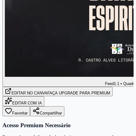
Feed
1:1 • Quadr
EDITAR
NO CANVA
FAÇA UPGRADE PARA PREMIUM
EDITAR COM IA
Favoritar
Compartilhar
Acesso Premium Necessário