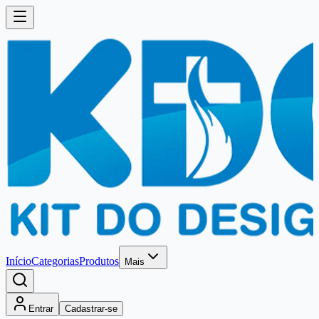
Início
Categorias
Produtos
Mais
Entrar
Cadastrar-se