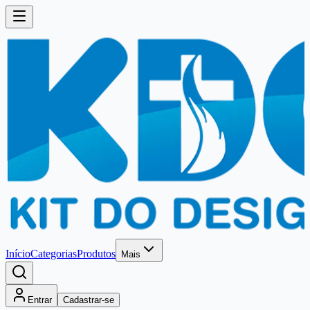
Início
Categorias
Produtos
Mais
Entrar
Cadastrar-se