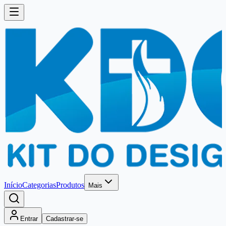
Início
Categorias
Produtos
Mais
Entrar
Cadastrar-se