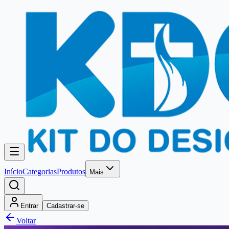
Início
Categorias
Produtos
Mais
Entrar
Cadastrar-se
Voltar