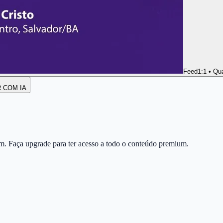
Feed
1:1 • Qu
R COM IA
m. Faça upgrade para ter acesso a todo o conteúdo premium.