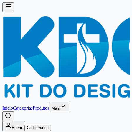
Início
Categorias
Produtos
Mais
Entrar
Cadastrar-se