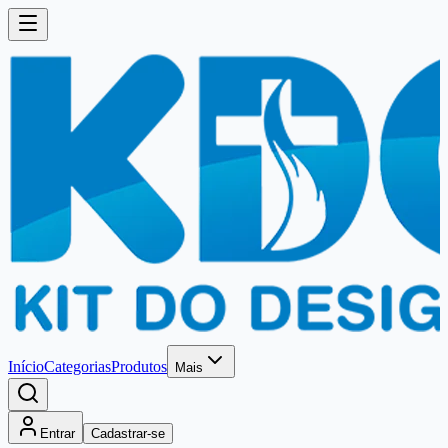
Início
Categorias
Produtos
Mais
Entrar
Cadastrar-se