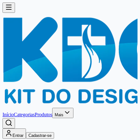
Início
Categorias
Produtos
Mais
Entrar
Cadastrar-se