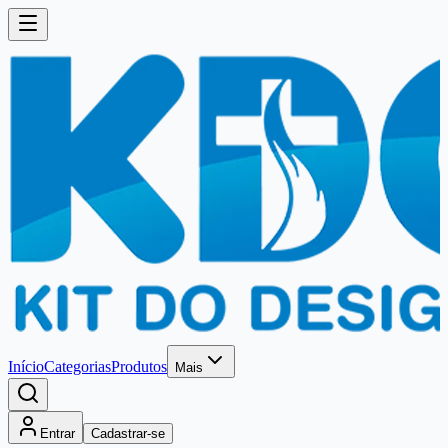
Início
Categorias
Produtos
Mais
Entrar
Cadastrar-se