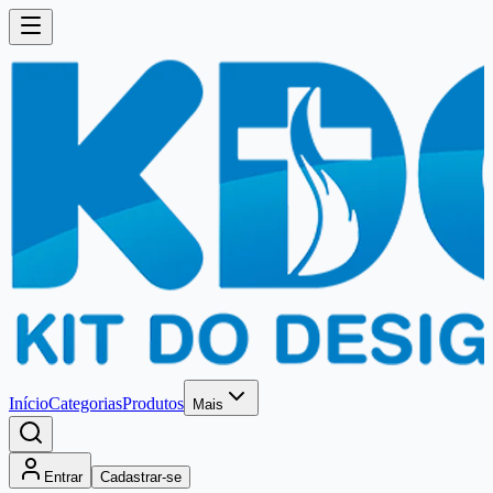
Início
Categorias
Produtos
Mais
Entrar
Cadastrar-se