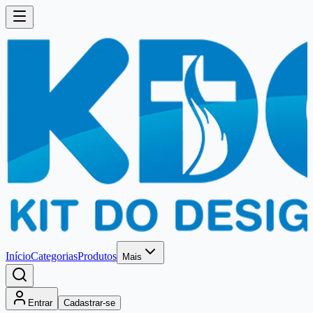
Início
Categorias
Produtos
Mais
Entrar
Cadastrar-se