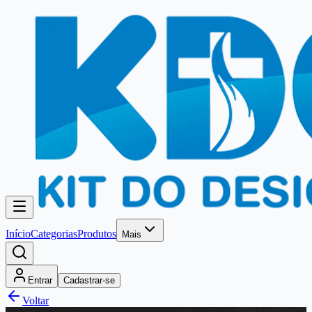
Início
Categorias
Produtos
Mais
Entrar
Cadastrar-se
Voltar