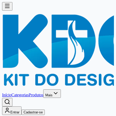
Início
Categorias
Produtos
Mais
Entrar
Cadastrar-se