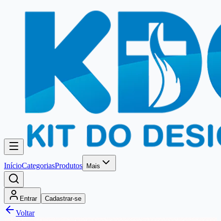
Início
Categorias
Produtos
Mais
Entrar
Cadastrar-se
Voltar