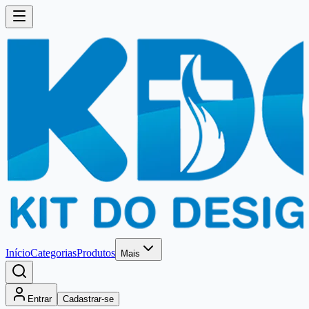
Início
Categorias
Produtos
Mais
Entrar
Cadastrar-se