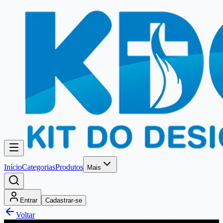
Início
Categorias
Produtos
Mais
Entrar
Cadastrar-se
Voltar