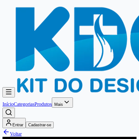
Início
Categorias
Produtos
Mais
Entrar
Cadastrar-se
Voltar