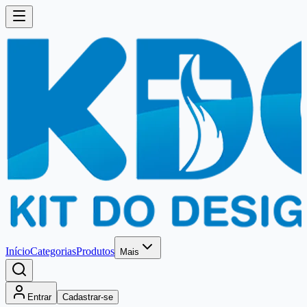
Início
Categorias
Produtos
Mais
Entrar
Cadastrar-se