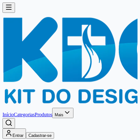
Início
Categorias
Produtos
Mais
Entrar
Cadastrar-se