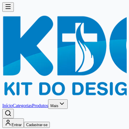
Início
Categorias
Produtos
Mais
Entrar
Cadastrar-se