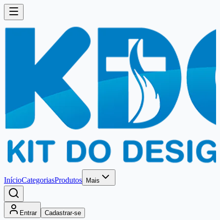
Início
Categorias
Produtos
Mais
Entrar
Cadastrar-se