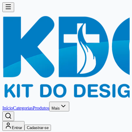
Início
Categorias
Produtos
Mais
Entrar
Cadastrar-se