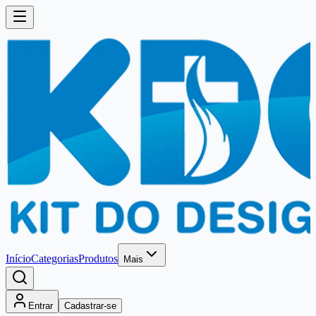
Início
Categorias
Produtos
Mais
Entrar
Cadastrar-se