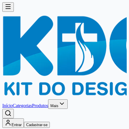
Início
Categorias
Produtos
Mais
Entrar
Cadastrar-se