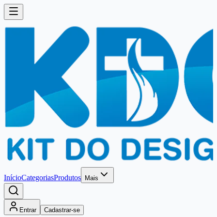
Início
Categorias
Produtos
Mais
Entrar
Cadastrar-se