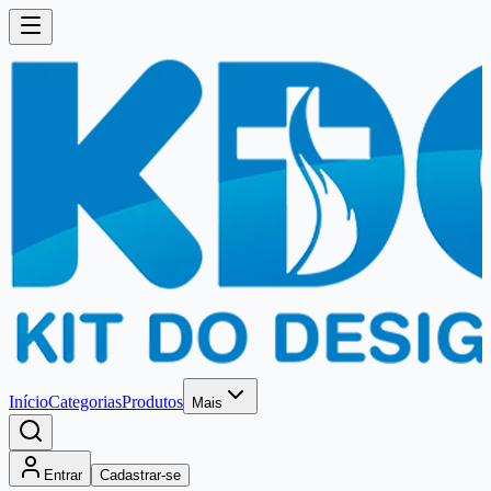
Início
Categorias
Produtos
Mais
Entrar
Cadastrar-se