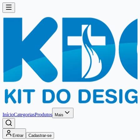
Início
Categorias
Produtos
Mais
Entrar
Cadastrar-se