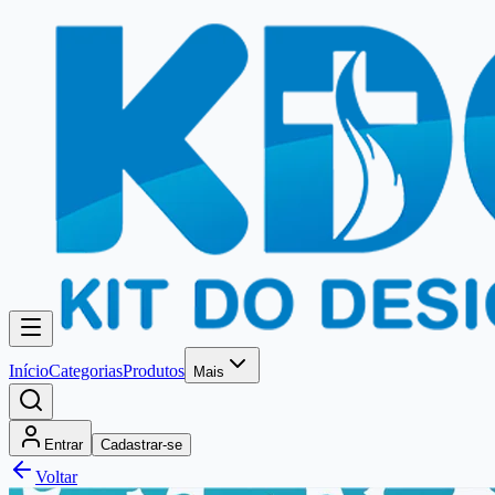
Início
Categorias
Produtos
Mais
Entrar
Cadastrar-se
Voltar